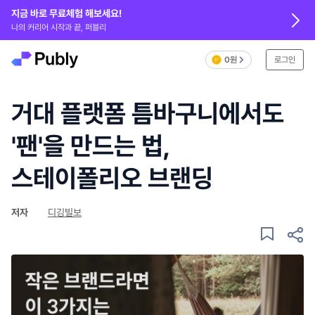
지금 바로 무료체험 해보세요!
나의 커리어 시작과 끝, 퍼블리
0원
로그인
거대 플랫폼 틈바구니에서도
'팬'을 만드는 법,
스테이폴리오 브랜딩
저자
디깅빌보