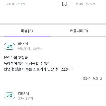
아티클 · 7분 분량
아티클 · 7분 분량
리뷰(
2
)
커뮤니티(
0
)
미**
님
만족
영업/판매, 13년차
본인만의 고집과
독창성이 있어야 성공할 수 있다
펜덤 형성을 이루는 스토리가 인상적이었습니다
도움이 돼요
2
김민*
님
만족
교육, 8년차