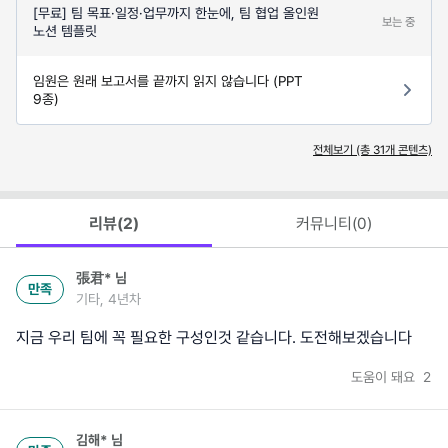
[무료] 팀 목표·일정·업무까지 한눈에, 팀 협업 올인원
보는 중
노션 템플릿
임원은 원래 보고서를 끝까지 읽지 않습니다 (PPT
9종)
전체보기 (총
31
개 콘텐츠)
리뷰(
2
)
커뮤니티(
0
)
張君*
님
만족
기타, 4년차
지금 우리 팀에 꼭 필요한 구성인것 같습니다. 도전해보겠습니다
도움이 돼요
2
김해*
님