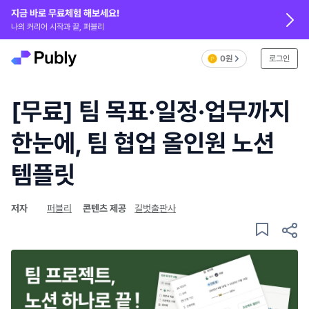
지금 바로 무료체험 해보세요!
나의 커리어 시작과 끝, 퍼블리
0원
로그인
[무료] 팀 목표·일정·업무까지
한눈에, 팀 협업 올인원 노션
템플릿
저자
퍼블리
콘텐츠 제공
길벗출판사