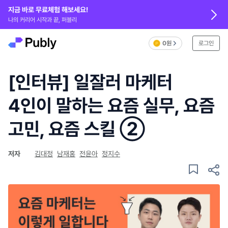
지금 바로 무료체험 해보세요!
나의 커리어 시작과 끝, 퍼블리
0원
로그인
[인터뷰] 일잘러 마케터
4인이 말하는 요즘 실무, 요즘
고민, 요즘 스킬 ➁
저자
김대정
남재홍
전윤아
정지수