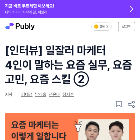
지금 바로 무료체험 해보세요!
나의 커리어 시작과 끝, 퍼블리
0원
로그인
[인터뷰] 일잘러 마케터
4인이 말하는 요즘 실무, 요즘
고민, 요즘 스킬 ➁
저자
김대정
남재홍
전윤아
정지수