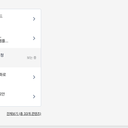
드
,
 템플릿
요청
보는 중
동화로
획안
전체보기 (총
33
개 콘텐츠)