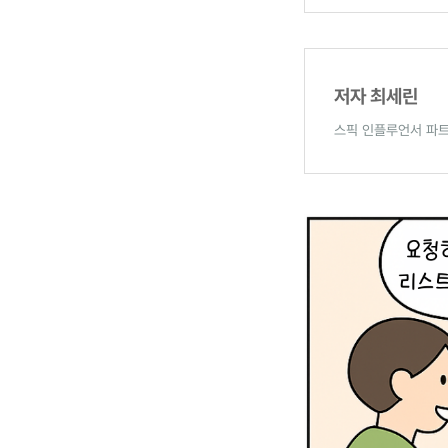
저자 최세린
스픽 인플루언서 파