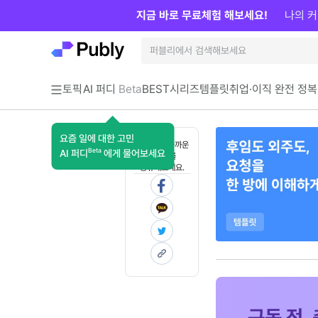
지금 바로 무료체험 해보세요!
나의 커
토픽
AI 퍼디
Beta
BEST
시리즈
템플릿
취업·이직 완전 정복
요즘 일에 대한 고민
혼자 보기 아까운
Beta
AI 퍼디
에게 물어보세요
콘텐츠를
공유해보세요.