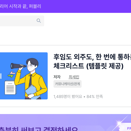
리어 시작과 끝, 퍼블리
후임도 외주도, 한 번에 통하
체크리스트 (템플릿 제공)
저자
최세린
커뮤니케이션/관계
1,485명이 봤어요 • 84% 만족