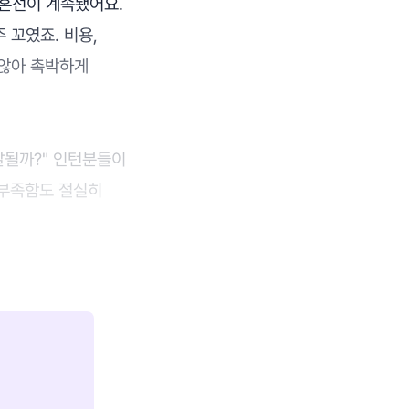
혼선이 계속됐어요.
 꼬였죠. 비용,
 않아 촉박하게
달될까?" 인턴분들이
 부족함도 절실히