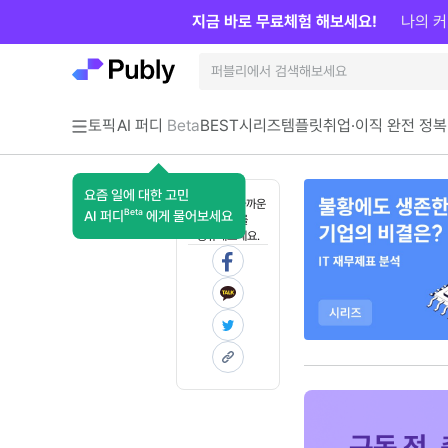
지금 바로 무료체험 해보세요!
나의 커
토픽
AI 퍼디
Beta
BEST
시리즈
템플릿
취업·이직 완전 정복
요즘 일에 대한 고민
혼자 보기 아까운
Beta
AI 퍼디
에게 물어보세요
콘텐츠를
공유해보세요.