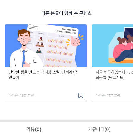
다른 분들이 함께 본 콘텐츠
단단한 팀을 만드는 매니징 스킬 '신뢰계좌'
지금 퇴근하겠습니다: 
만들기
퇴근법 (워크시트)
아티클 · 16분 분량
아티클 · 11분 분량
리뷰(
0
)
커뮤니티(
0
)