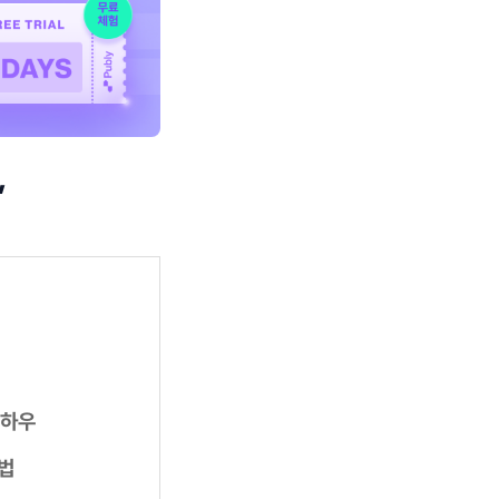
’
노하우
출법