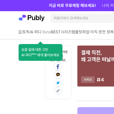
지금 바로 무료체험 해보세요!
나의 커
토픽
AI 퍼디
Beta
BEST
시리즈
템플릿
취업·이직 완전 정복
요즘 일에 대한 고민
혼자 보기 아까운
Beta
AI 퍼디
에게 물어보세요
콘텐츠를
공유해보세요.