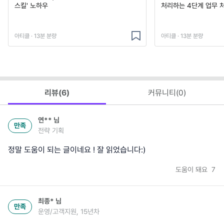
스킬' 노하우
처리하는 4단계 업무 
아티클 · 13분 분량
아티클 · 13분 분량
리뷰(
6
)
커뮤니티(
0
)
연**
님
만족
전략 기획
정말 도움이 되는 글이네요 ! 잘 읽었습니다:)
도움이 돼요
7
최종*
님
만족
운영/고객지원, 15년차