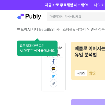
지금 바로 무료체험 해보세요!
나의 커
토픽
AI 퍼디
Beta
BEST
시리즈
템플릿
취업·이직 완전 정복
요즘 일에 대한 고민
혼자 보기 아까운
Beta
AI 퍼디
에게 물어보세요
콘텐츠를
공유해보세요.