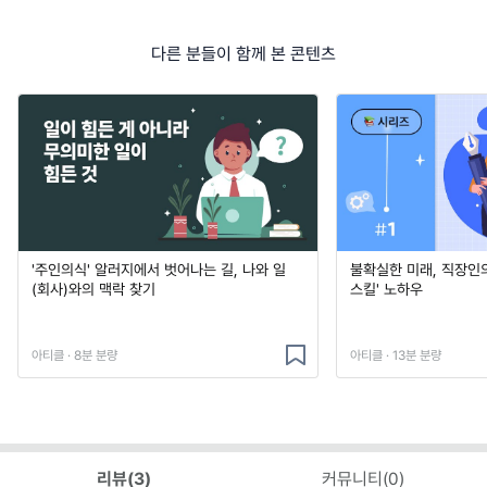
다른 분들이 함께 본 콘텐츠
'주인의식' 알러지에서 벗어나는 길, 나와 일
불확실한 미래, 직장인
(회사)와의 맥락 찾기
스킬' 노하우
아티클 · 8분 분량
아티클 · 13분 분량
리뷰(
3
)
커뮤니티(
0
)