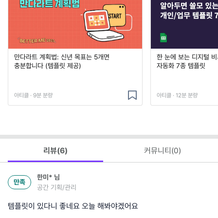
만다라트 계획법: 신년 목표는 5개면
한 눈에 보는 디지털 
충분합니다 (템플릿 제공)
자동화 7종 템플릿
아티클 · 9분 분량
아티클 · 12분 분량
리뷰(
6
)
커뮤니티(
0
)
한미*
님
만족
공간 기획/관리
템플릿이 있다니 좋네요 오늘 해봐야겠어요