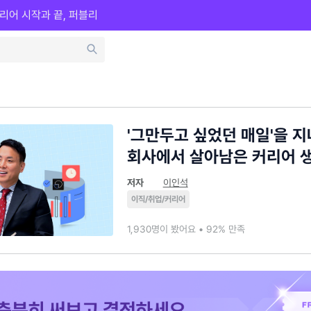
리어 시작과 끝, 퍼블리
'그만두고 싶었던 매일'을 지
회사에서 살아남은 커리어 
저자
이인석
이직/취업/커리어
1,930명이 봤어요 • 92% 만족