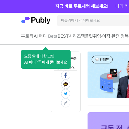
지금 바로 무료체험 해보세요!
나의 커
토픽
AI 퍼디
Beta
BEST
시리즈
템플릿
취업·이직 완전 정복
요즘 일에 대한 고민
혼자 보기 아까운
Beta
AI 퍼디
에게 물어보세요
콘텐츠를
공유해보세요.