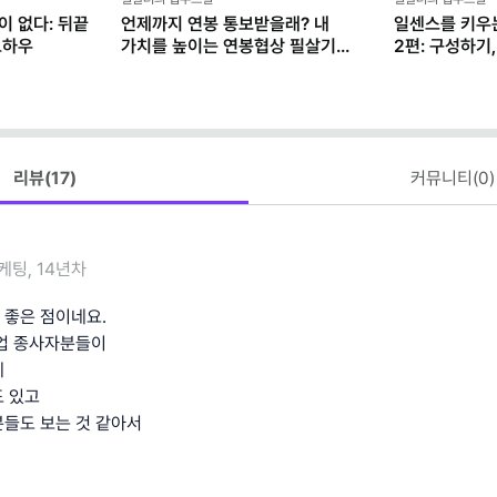
이 없다: 뒤끝
언제까지 연봉 통보받을래? 내
일센스를 키우
노하우
가치를 높이는 연봉협상 필살기
2편: 구성하기
모음집
리뷰(
17
)
커뮤니티(
0
)
케팅, 14년차
좋은 점이네요.
업 종사자분들이
데
 있고
들도 보는 것 같아서