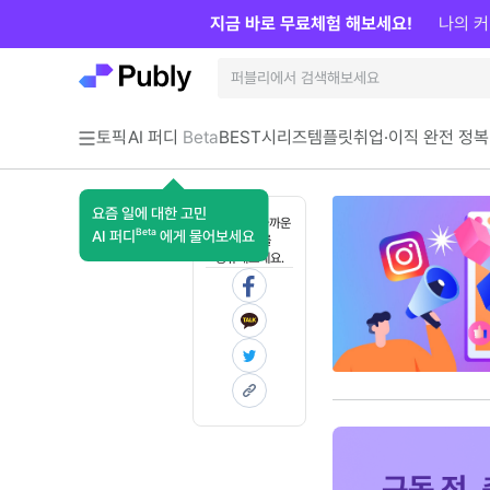
지금 바로 무료체험 해보세요!
나의 커
토픽
AI 퍼디
Beta
BEST
시리즈
템플릿
취업·이직 완전 정복
요즘 일에 대한 고민
혼자 보기 아까운
Beta
AI 퍼디
에게 물어보세요
콘텐츠를
공유해보세요.