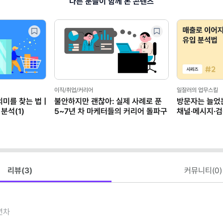
다른 분들이 함께 본 콘텐츠
이직/취업/커리어
일잘러의 업무스킬
미를 찾는 법 |
불안하지만 괜찮아: 실제 사례로 푼
방문자는 늘었
분석(1)
5~7년 차 마케터들의 커리어 돌파구
채널·메시지·
분석법 | 쉽게
(2)
리뷰(
3
)
커뮤니티(
0
)
년차