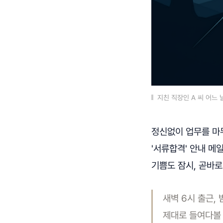
지친 직장인 A 씨 어느
정신없이 업무를 마
'서류합격' 안내 메
기쁨도 잠시, 곧바
새벽 6시 출근,
제대로 들여다볼