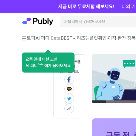
지금 바로 무료체험 해보세요!
나의 커
토픽
AI 퍼디
Beta
BEST
시리즈
템플릿
취업·이직 완전 정복
요즘 일에 대한 고민
혼자 보기 아까운
Beta
AI 퍼디
에게 물어보세요
콘텐츠를
공유해보세요.