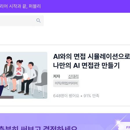
리어 시작과 끝, 퍼블리
AI와의 면접 시뮬레이션으로 
나만의 AI 면접관 만들기
저자
신대리
이직/취업/커리어
648명이 봤어요 • 91% 만족