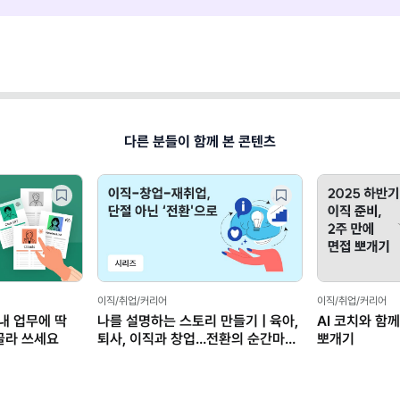
다른 분들이 함께 본 콘텐츠
이직/취업/커리어
이직/취업/커리어
 내 업무에 딱
나를 설명하는 스토리 만들기 | 육아,
AI 코치와 함께
골라 쓰세요
퇴사, 이직과 창업…전환의 순간마다
뽀개기
꺼낸 전략들