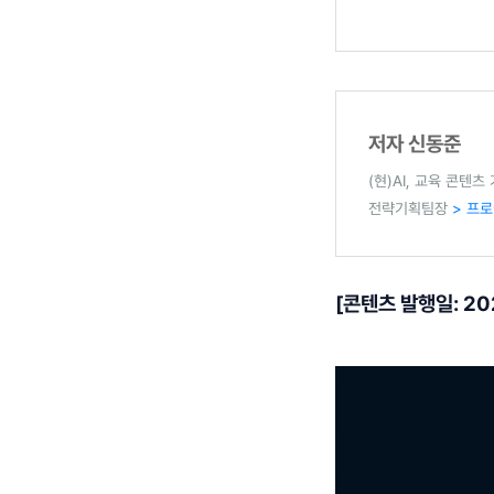
저자 신동준
(현)AI, 교육 콘텐
전략기획팀장
> 프로
[콘텐츠 발행일: 202