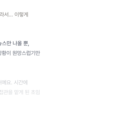
달라서… 이렇게
스만 나올 뿐,
 상황이 원망스럽기만
거예요. 시간에
접관을 맡게 된 초임