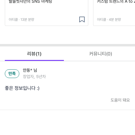
발을씻자만의 SNS 마케팅
커스텀 트렌드의 A to 
아티클 · 13분 분량
아티클 · 4분 분량
리뷰(
1
)
커뮤니티(
0
)
안동*
님
만족
창업자, 5년차
좋은 정보입니다 :)
도움이 돼요