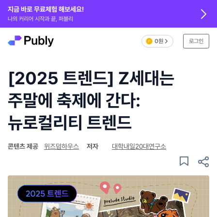
지금 바로 무료체험 해보세요!
나의 커리어 시작과 끝, 퍼블리
0원
로그인
[2025 트렌드] Z세대는
주말에 축제에 간다:
뉴로컬리티 트렌드
콘텐츠 제공
위즈덤하우스
저자
대학내일20대연구소