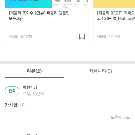
[퍼블리 조회수 2만뷰] 퍼블리 템플릿
[퍼블리 BEST] 기록
모음.zip
고수되는 법(feat. 노
아티클 · 1분 분량
아티클 · 1분 분량
리뷰(
2
)
커뮤니티(
0
)
박현*
님
만족
교육, 10년차
감사합니다
도움이 돼요