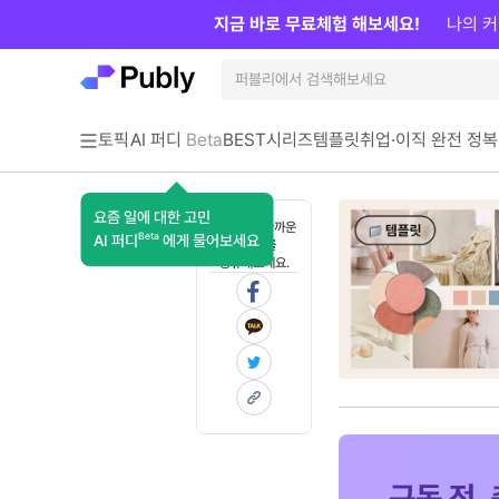
지금 바로 무료체험 해보세요!
나의 커
토픽
AI 퍼디
Beta
BEST
시리즈
템플릿
취업·이직 완전 정복
요즘 일에 대한 고민
혼자 보기 아까운
Beta
AI 퍼디
에게 물어보세요
콘텐츠를
공유해보세요.