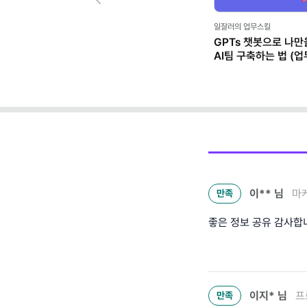
Previous
일잘러의 업무스킬
GPTs 챗봇으로 나만
AI팀 구축하는 법 (업
이**
님
마케
만족
좋은 정보 공유 감사합
이지*
님
프
만족