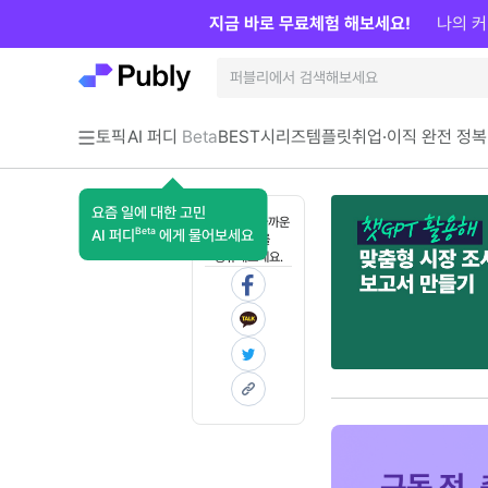
지금 바로 무료체험 해보세요!
나의 커
토픽
AI 퍼디
Beta
BEST
시리즈
템플릿
취업·이직 완전 정복
요즘 일에 대한 고민
혼자 보기 아까운
Beta
AI 퍼디
에게 물어보세요
콘텐츠를
공유해보세요.