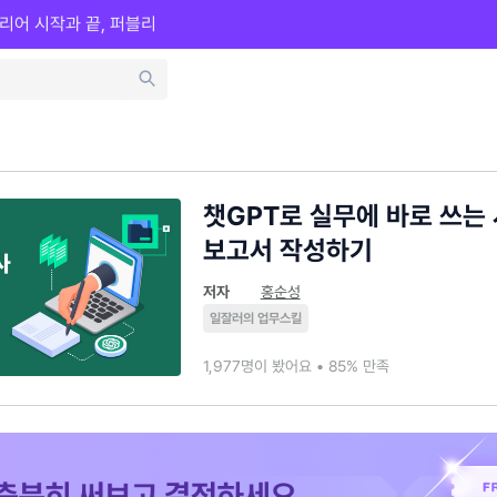
리어 시작과 끝, 퍼블리
챗GPT로 실무에 바로 쓰는
보고서 작성하기
저자
홍순성
일잘러의 업무스킬
1,977명이 봤어요 • 85% 만족