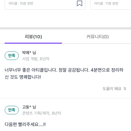
아티클 · 10분 분량
아티클 · 11분 분량
리뷰(
10
)
커뮤니티(
0
)
박예*
님
만족
사업 개발, 6년차
너무너무 좋은 아티클입니다. 정말 공감됩니다. 4분면으로 정리하
신 것도 명쾌합니다!
도움이 돼요
5
고동*
님
만족
콘텐츠 기획/제작, 8년차
다음편 빨리주세요....!!