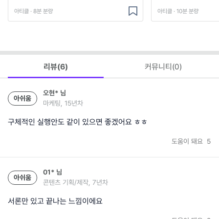
아티클 · 8분 분량
아티클 · 10분 분량
리뷰(
6
)
커뮤니티(
0
)
오현*
님
아쉬움
마케팅, 15년차
구체적인 실행안도 같이 있으면 좋겠어요 ㅎㅎ
도움이 돼요
5
01*
님
아쉬움
콘텐츠 기획/제작, 7년차
서론만 있고 끝나는 느낌이에요