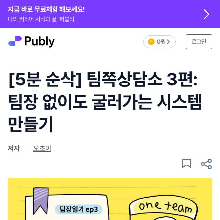
지금 바로 무료체험 해보세요!
나의 커리어 시작과 끝, 퍼블리
0원
로그인
[5분 순삭] 팀쪽상담소 3편:
팀장 없이도 굴러가는 시스템
만들기
저자
오초이