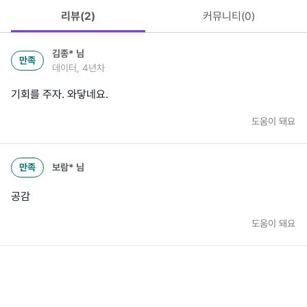
리뷰(
2
)
커뮤니티(
0
)
김종*
님
만족
데이터, 4년차
기회를 주자. 와닿네요.
도움이 돼요
만족
보람*
님
공감
도움이 돼요