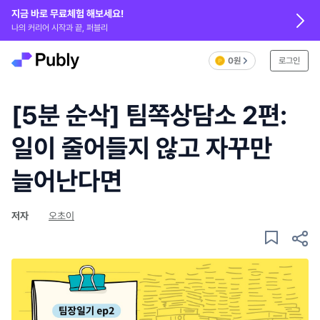
지금 바로 무료체험 해보세요!
나의 커리어 시작과 끝, 퍼블리
0원
로그인
[5분 순삭] 팀쪽상담소 2편:
일이 줄어들지 않고 자꾸만
늘어난다면
저자
오초이