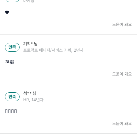
마케팅
❤️
도움이 돼요
기획*
님
만족
프로덕트 매니저/서비스 기획, 2년차
🫶🏻
도움이 돼요
석**
님
만족
HR, 14년차
👍🏼👍🏼
도움이 돼요