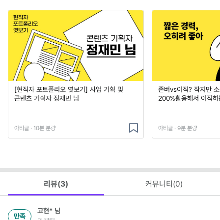
[현직자 포트폴리오 엿보기] 사업 기획 및
존버vs이직? 작지만 
콘텐츠 기획자 정재민 님
200%활용해서 이직하
아티클 · 10분 분량
아티클 · 9분 분량
리뷰(
3
)
커뮤니티(
0
)
고현*
님
만족