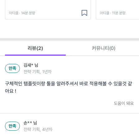
아티클 · 14분 분량
아티클 · 11분 분량
리뷰(
2
)
커뮤니티(
0
)
김새*
님
만족
전략 기획, 1년차
구체적인 템플릿이랑 툴을 알려주셔서 바로 적용해볼 수 있을것 같
아요 !
도움이 돼요
손**
님
만족
전략 기획, 4년차