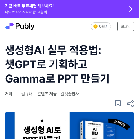
지금 바로 무료체험 해보세요!
나의 커리어 시작과 끝, 퍼블리
0원
로그인
생성형AI 실무 적용법:
챗GPT로 기획하고
Gamma로 PPT 만들기
저자
김규태
콘텐츠 제공
길벗출판사