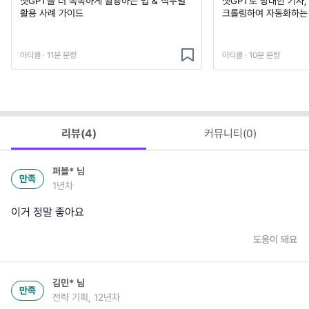
챗GPT를 더 똑똑하게 활용하는 법 & 직무별
챗GPT로 방대한 기사,
활용 사례 가이드
크롤링하여 자동화하는
아티클 · 11분 분량
아티클 · 10분 분량
리뷰(
4
)
커뮤니티(
0
)
퍼블*
님
만족
1년차
이거 정말 좋아요
도움이 돼요
김민*
님
만족
전략 기획, 12년차