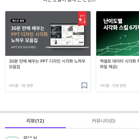
30분 만에 배우는 PPT 디자인 시각화 노하우
엑셀로 데이터 시각화 
모음집
파일 제공)
아티클 · 1분 분량
아티클 · 12분 분량
리뷰(
12
)
커뮤니티(
0
)
미**
님