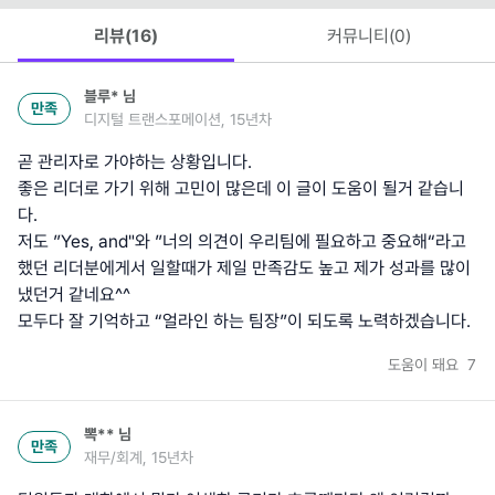
리뷰(
16
)
커뮤니티(
0
)
블루*
님
만족
디지털 트랜스포메이션, 15년차
곧 관리자로 가야하는 상황입니다.
좋은 리더로 가기 위해 고민이 많은데 이 글이 도움이 될거 같습니
다.
저도 ”Yes, and"와 ”너의 의견이 우리팀에 필요하고 중요해“라고
했던 리더분에게서 일할때가 제일 만족감도 높고 제가 성과를 많이
냈던거 같네요^^
모두다 잘 기억하고 “얼라인 하는 팀장”이 되도록 노력하겠습니다.
도움이 돼요
7
뽁**
님
만족
재무/회계, 15년차