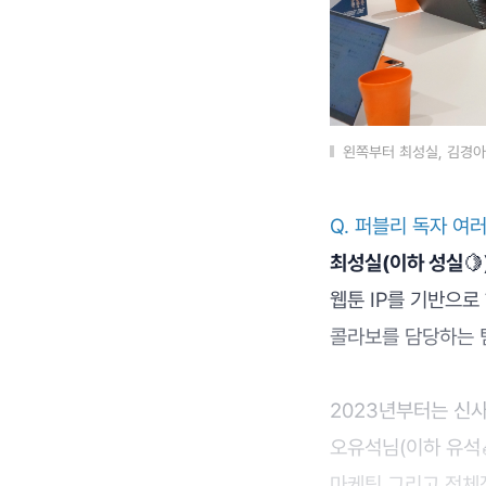
왼쪽부터 최성실, 김경아
Q. 퍼블리 독자 여
최성실(이하 성실
🍋
웹툰 IP를 기반으로
콜라보를 담당하는 
2023년부터는 신
오유석님(이하 유석
마케팅 그리고 전체적