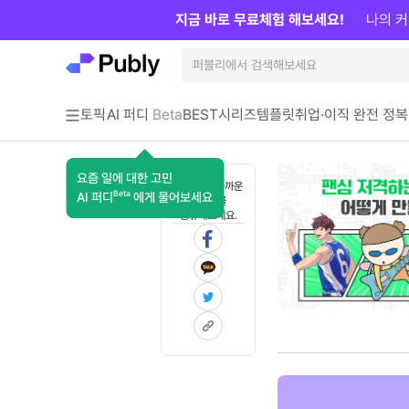
지금 바로 무료체험 해보세요!
나의 커
토픽
AI 퍼디
Beta
BEST
시리즈
템플릿
취업·이직 완전 정복
요즘 일에 대한 고민
혼자 보기 아까운
Beta
AI 퍼디
에게 물어보세요
콘텐츠를
공유해보세요.