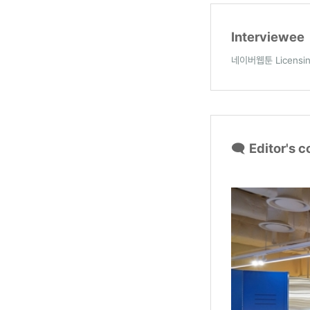
Interviewee
네이버웹툰 Licensing
🗨️
Editor's 