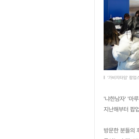
'가비지타임' 팝업
'냐한남자' '마
지난해부터 팝업
방문한 분들의 