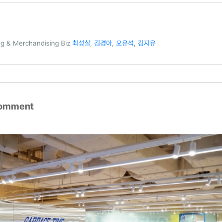
 & Merchandising Biz
최성실
,
김경아
,
오유석
,
김지유
comment