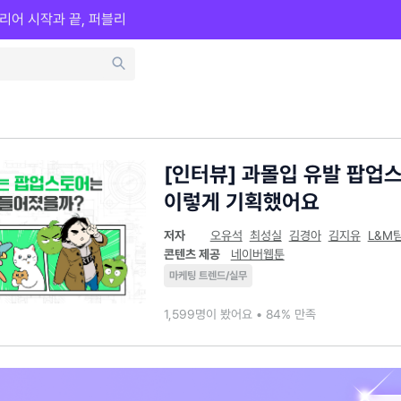
리어 시작과 끝, 퍼블리
[인터뷰] 과몰입 유발 팝업
이렇게 기획했어요
저자
오유석
최성실
김경아
김지유
L&M
콘텐츠 제공
네이버웹툰
마케팅 트렌드/실무
1,599명이 봤어요 • 84% 만족