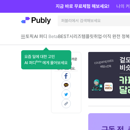
지금 바로 무료체험 해보세요!
나의 커
토픽
AI 퍼디
Beta
BEST
시리즈
템플릿
취업·이직 완전 정복
요즘 일에 대한 고민
혼자 보기 아까운
Beta
AI 퍼디
에게 물어보세요
콘텐츠를
공유해보세요.