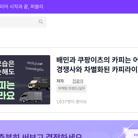
리어 시작과 끝, 퍼블리
배민과 쿠팡이츠의 카피는 
경쟁사와 차별화된 카피라이
저자
전윤아
마케팅 트렌드/실무
1,637명이 봤어요