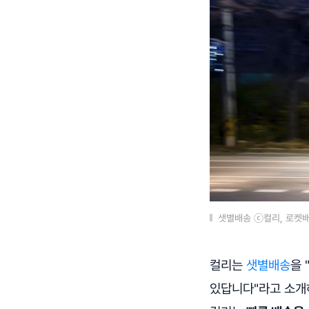
샛별배송 ⓒ컬리, 로켓
컬리는
샛별배송
을 
있답니다"라고 소개하