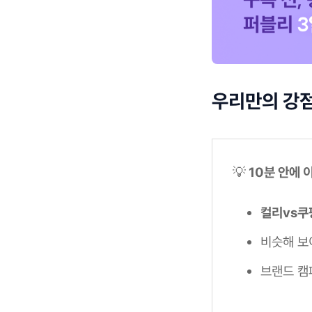
우리만의 강점
💡
10분 안에 
컬리vs쿠
비슷해 보
브랜드 캠