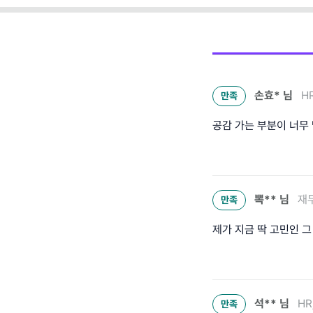
손효*
님
H
만족
공감 가는 부분이 너무
뽁**
님
재무
만족
제가 지금 딱 고민인 
석**
님
HR
만족