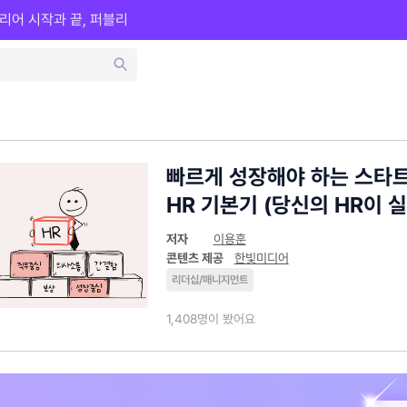
리어 시작과 끝, 퍼블리
빠르게 성장해야 하는 스타
HR 기본기 (당신의 HR이 
저자
이용훈
콘텐츠 제공
한빛미디어
리더십/매니지먼트
1,408명이 봤어요