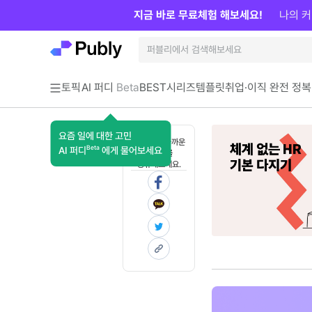
지금 바로 무료체험 해보세요!
나의 커
토픽
AI 퍼디
Beta
BEST
시리즈
템플릿
취업·이직 완전 정복
요즘 일에 대한 고민
혼자 보기 아까운
Beta
AI 퍼디
에게 물어보세요
콘텐츠를
공유해보세요.