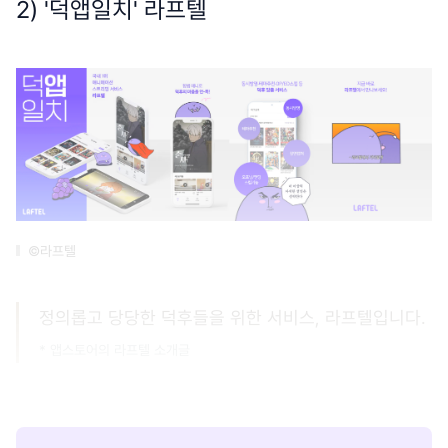
2) '덕앱일치' 라프텔
©라프텔
정의롭고 당당한 덕후들을 위한 서비스, 라프텔입니다.
* 앱스토어의 라프텔 소개글