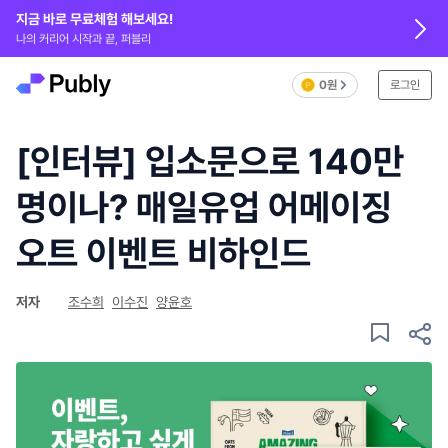
지금 바로 무료체험 해보세요!
나의 커리어 시작과 끝, 퍼블리
0원
로그인
[인터뷰] 입소문으로 140만
명이나? 매일유업 어메이징
오트 이벤트 비하인드
저자
조수희
이수진
양윤호