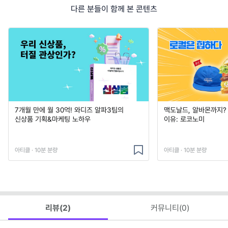
다른 분들이 함께 본 콘텐츠
7개월 만에 월 30억! 와디즈 알파3팀의
맥도날드, 알바몬까지?
신상품 기획&마케팅 노하우
이유: 로코노미
아티클 · 10분 분량
아티클 · 10분 분량
리뷰(
2
)
커뮤니티(
0
)