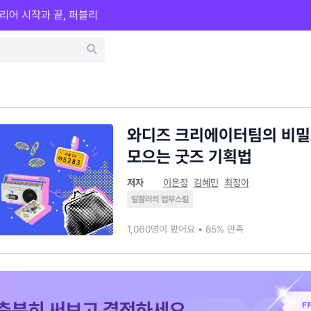
리어 시작과 끝, 퍼블리
와디즈 크리에이터팀의 비밀
모으는 굿즈 기획법
저자
이은정
김혜민
최정아
일잘러의 업무스킬
1,060명이 봤어요 • 85% 만족