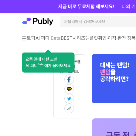
지금 바로 무료체험 해보세요!
나의 커
토픽
AI 퍼디
Beta
BEST
시리즈
템플릿
취업·이직 완전 정복
요즘 일에 대한 고민
혼자 보기 아까운
Beta
AI 퍼디
에게 물어보세요
콘텐츠를
공유해보세요.