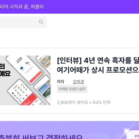
리어 시작과 끝, 퍼블리
[인터뷰] 4년 연속 흑자를 
여기어때가 상시 프로모션으
저자
강희경
마케팅 트렌드/실무
2,806명이 봤어요 • 94% 만족