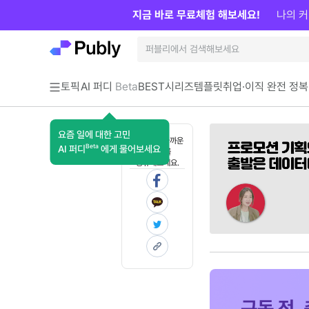
지금 바로 무료체험 해보세요!
나의 커
토픽
AI 퍼디
Beta
BEST
시리즈
템플릿
취업·이직 완전 정복
요즘 일에 대한 고민
혼자 보기 아까운
Beta
AI 퍼디
에게 물어보세요
콘텐츠를
공유해보세요.