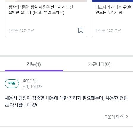
팀장의 ‘좋은’ 팀원 채용은 판타지가 아닌
디즈니의 리더는 무엇이
절박한 실무다 (feat. 영입 노하우)
만드는 N가지 힘
아티클 · 13분 분량
아티클 · 12분 분량
리뷰(
1
)
커뮤니티(
0
)
조영*
님
만족
HR, 10년차
채용시 팀장이 집중할 내용에 대한 정리가 필요했는데, 유용한 컨텐
츠 감사합니다 😊
도움이 돼요
2