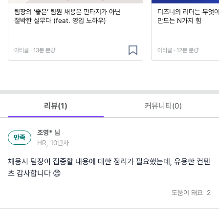
팀장의 ‘좋은’ 팀원 채용은 판타지가 아닌
디즈니의 리더는 무엇이
절박한 실무다 (feat. 영입 노하우)
만드는 N가지 힘
아티클 · 13분 분량
아티클 · 12분 분량
리뷰(
1
)
커뮤니티(
0
)
조영*
님
만족
HR, 10년차
채용시 팀장이 집중할 내용에 대한 정리가 필요했는데, 유용한 컨텐
츠 감사합니다 😊
도움이 돼요
2