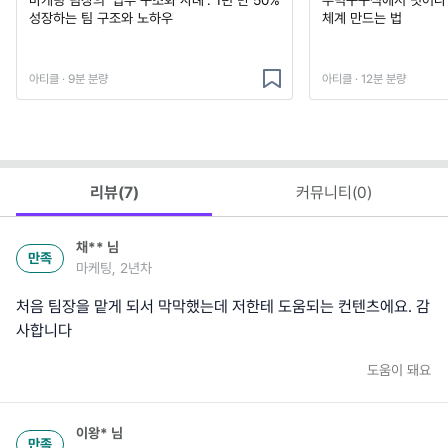
마케팅 팀장의 '업무 구조화 사례': 1년 만 50%
주먹구구식에서 벗어나 
성장하는 팀 구조와 노하우
체계 만드는 법
아티클 · 9분 분량
아티클 · 12분 분량
리뷰(
7
)
커뮤니티(
0
)
채**
님
만족
마케팅, 2년차
처음 팀장을 맡게 되서 막막했는데 저한테 도움되는 컨텐츠에요. 감
사합니다
도움이 돼요
이왕*
님
만족