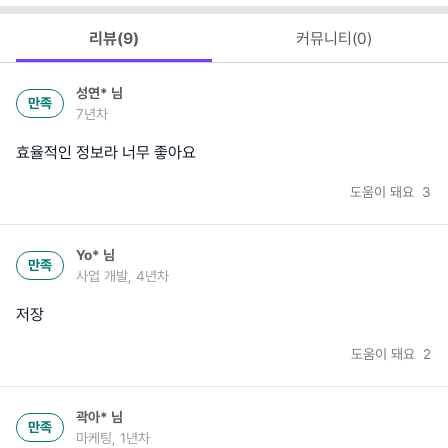
리뷰(
9
)
커뮤니티(
0
)
성연*
님
만족
7년차
효율적인 정보라 너무 좋아요
도움이 돼요
3
Yo*
님
만족
사업 개발, 4년차
저장
도움이 돼요
2
곽아*
님
만족
마케팅, 1년차