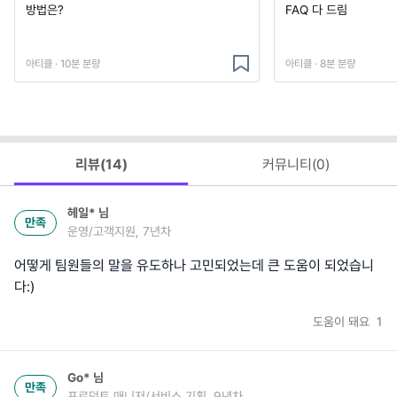
방법은?
FAQ 다 드림
아티클 · 10분 분량
아티클 · 8분 분량
리뷰(
14
)
커뮤니티(
0
)
헤일*
님
만족
운영/고객지원, 7년차
어떻게 팀원들의 말을 유도하나 고민되었는데 큰 도움이 되었습니
다:)
도움이 돼요
1
Go*
님
만족
프로덕트 매니저/서비스 기획, 9년차