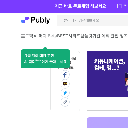
지금 바로 무료체험 해보세요!
나의 커
토픽
AI 퍼디
Beta
BEST
시리즈
템플릿
취업·이직 완전 정복
요즘 일에 대한 고민
혼자 보기 아까운
Beta
AI 퍼디
에게 물어보세요
콘텐츠를
공유해보세요.