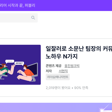
리어 시작과 끝, 퍼블리
일잘러로 소문난 팀장의 커
노하우 N가지
콘텐츠 제공
웅진씽크빅
저자
서현직
리더십/매니지먼트
2,019명이 봤어요 • 90% 만족