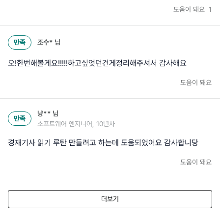
도움이 돼요
1
만족
조수*
님
오!한번해볼게요!!!!!하고싶엇던건게정리해주셔서 감사해요
도움이 돼요
냥**
님
만족
소프트웨어 엔지니어, 10년차
경재기사 읽기 루탄 만들려고 하는데 도움되었어요 감사합니당
도움이 돼요
더보기