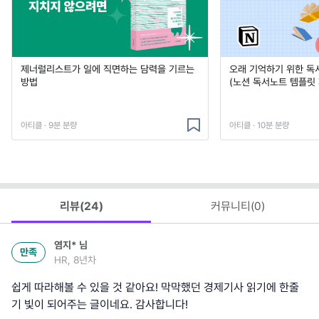
제너럴리스트가 일에 직면하는 담력을 기르는
오래 기억하기 위한 독
방법
(노션 독서노트 템플릿 
아티클 · 9분 분량
아티클 · 10분 분량
리뷰(
24
)
커뮤니티(
0
)
염지*
님
만족
HR, 8년차
쉽게 따라해볼 수 있을 것 같아요! 막막했던 경제기사 읽기에 한줄
기 빛이 되어주는 글이네요. 감사합니다!