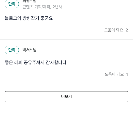
휘영*
님
만족
콘텐츠 기획/제작, 2년차
블로그의 방향잡기 좋군요
도움이 돼요
2
만족
박서*
님
좋은 레퍼 공유주셔서 감사합니다
도움이 돼요
1
더보기