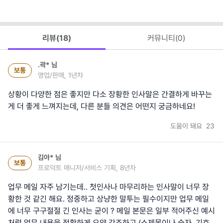
리뷰(
18
)
커뮤니티(
0
)
.곽*
님
보통
영업/판매, 1년차
상황이 다양한 점은 좋지만 다소 장황한 인사말은 간결하게 바꾸는
게 더 좋게 느껴지는데, 다른 분들 의견은 어떤지 궁금하네요!
도움이 돼요
23
김아*
님
보통
프로덕트 매니저/서비스 기획, 8년차
업무 메일 자주 남기는데.. 첫인사나 마무리하는 인사말이 너무 장
황한 것 같긴 해요. 정중하고 상냥한 말투는 필수이지만 업무 메일
에 너무 구구절절 긴 인사는 굳이 ? 메일 본문은 일부 적어주신 예시
처럼 업무 내용을 정확하게 요약 강조하고 (소제목이나 숫자, 기호