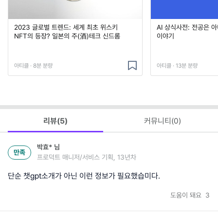
2023 글로벌 트렌드: 세계 최초 위스키
AI 상식사전: 전공은 
NFT의 등장? 일본의 주(酒)테크 신드롬
이야기
아티클 · 8분 분량
아티클 · 13분 분량
리뷰(
5
)
커뮤니티(
0
)
박효*
님
만족
프로덕트 매니저/서비스 기획, 13년차
단순 챗gpt소개가 아닌 이런 정보가 필요했습미다.
도움이 돼요
3