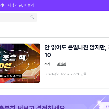
리어 시작과 끝, 퍼블리
안 읽어도 큰일나진 않지만,
10
저자
퍼블리
3,674명이 봤어요 • 77% 만족