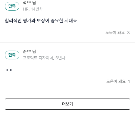
석**
님
만족
HR, 14년차
합리적인 평가와 보상이 중요한 시대죠.
도움이 돼요
3
순**
님
만족
프로덕트 디자이너, 6년차
ㅠㅠ
도움이 돼요
1
더보기