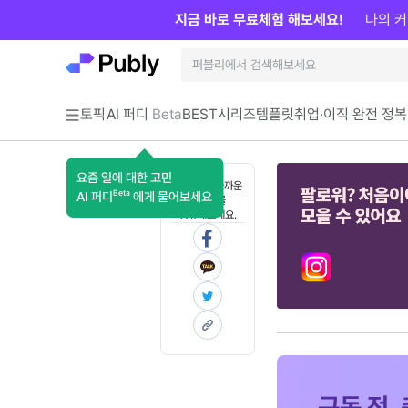
지금 바로 무료체험 해보세요!
나의 커
토픽
AI 퍼디
Beta
BEST
시리즈
템플릿
취업·이직 완전 정복
요즘 일에 대한 고민
혼자 보기 아까운
Beta
AI 퍼디
에게 물어보세요
콘텐츠를
공유해보세요.