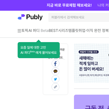
지금 바로 무료체험 해보세요!
나의 커
토픽
AI 퍼디
Beta
BEST
시리즈
템플릿
취업·이직 완전 정복
요즘 일에 대한 고민
혼자 보기 아까운
Beta
AI 퍼디
에게 물어보세요
콘텐츠를
공유해보세요.