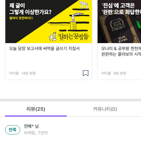
오늘 당장 보고서에 써먹을 글쓰기 지침서
모나미 & 공부왕 찐천
윈윈하는 콜라보의 시작과
아티클 · 14분 분량
아티클 · 8분 분량
리뷰(
25
)
커뮤니티(
0
)
전혜*
님
만족
마케팅, 7년차